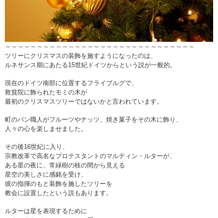
～～～
～～～
～～～
～～～
～～～
～～～
～～～
～～～
～～～
～～～
ツリーにクリスマスの装飾を施すようになったのは、
ルネサンス期にあたる15世紀ドイツからという説が一般的。
現在のドイツ南部に位置するフライブルグで、
救貧院に飾られたモミの木が
最初のクリスマスツリーではないかと言われています。
町のパン職人がフルーツやナッツ、焼き菓子をその木に飾り、
人々の心を楽しませました。
その後16世紀に入り、
宗教改革で高名なプロテスタントのマルティン・ルターが、
ある星の夜に、常緑樹の枝の間から見える
星空の美しさに感銘を受け、
彼の指揮のもと装飾を施したツリーを
教会に設置したという説もあります。
ルターは星を表現するために