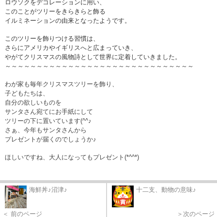
ロウソクをデコレーションに用い、
このことがツリーをきらきらと飾る
イルミネーションの由来となったようです。
このツリーを飾りつける習慣は、
さらにアメリカやイギリスへと広まっていき、
やがてクリスマスの風物詩として世界に定着していきました。
～～～
～～～
～～～
～～～
～～～
～～～
～～～
～～～
～～～
～～～
わが家も毎年クリスマスツリーを飾り、
子どもたちは、
自分の欲しいものを
サンタさん宛てにお手紙にして
ツリーの下に置いています(^^♪
さぁ、今年もサンタさんから
プレゼントが届くのでしょうか♪
ほしいですね、大人になってもプレゼント(*^^*)
海鮮丼♪沼津♪
十二支、動物の意味♪
＜ 前のページ
＞次のページ