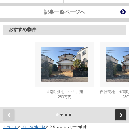
記事一覧ページへ
おすすめ物件
函南町畑毛 中古戸建
自社売地 函南町
280万円
28
ミライエ
>
ブログ記事一覧
>
クリスマスツリーの由来