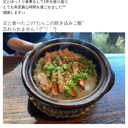
父とゆっくり食事をして1年を振り返り、
とても有意義な時間を過ごせました^^
感謝します♪♪
父と食べたこの”たらこの炊き込みご飯”
忘れられません！(*´▽｀*)