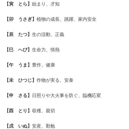
【寅 とら】
始まり、才知
【卯 うさぎ】
植物の成長、跳躍、家内安全
【辰 たつ】
生の活動、正義
【巳 へび】
生命力、情熱
【午 うま】
豊作、健康
【未 ひつじ】
作物が実る、安泰
【申 さる】
日照りや大火事を防ぐ、臨機応変
【酉 とり】
収穫、親切
【戌 いぬ】
安産、勤勉