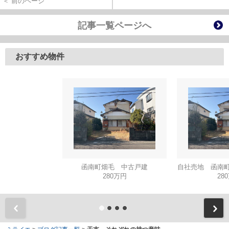
＜ 前のページ
記事一覧ページへ
おすすめ物件
函南町畑毛 中古戸建
自社売地 函南町
280万円
28