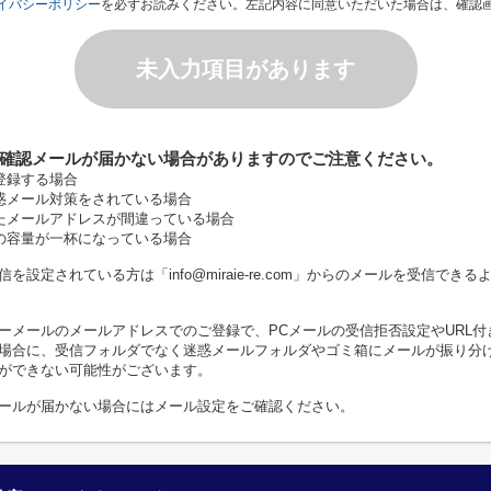
イバシーポリシー
を必ずお読みください。左記内容に同意いただいた場合は、確認
未入力項目があります
確認メールが届かない場合がありますのでご注意ください。
登録する場合
惑メール対策をされている場合
たメールアドレスが間違っている場合
の容量が一杯になっている場合
を設定されている方は「info@miraie-re.com」からのメールを受信でき
ーメールのメールアドレスでのご登録で、PCメールの受信拒否設定やURL付
場合に、受信フォルダでなく迷惑メールフォルダやゴミ箱にメールが振り分
ができない可能性がございます。
ールが届かない場合にはメール設定をご確認ください。