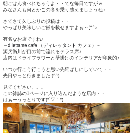
朝ごはん食べれちゃうよ・・てな毎日ですがｗ
みなさんも何とかこの冬を乗り越えましょうね♪
さてさて久しぶりの投稿は・・
やっぱり美味しいご飯を載せますよぉ～(^^♪
有名なお店ですね♪
～
dilettante cafe （ディレッタント カフェ）
～
源兵衛川が目の前で流れるテラス席♪
店内はドライフラワーと壁掛けのインテリアが印象的♪
いつか行こう行こうと思い先延ばしにしていて・・
先日やっと行きました!(^^)!
見てください。。。
この雑誌の1ページに入り込んだような店内・・
はぁーうっとりです(*´▽｀*)