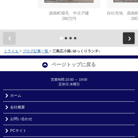
函南町畑毛 中古戸建
自社売地 函南町
280万円
28
ミライエ
>
ブログ記事一覧
>
三島広小路♪ゆっくりランチ♪
ページトップに戻る
営業時間:10:00 ～ 19:00
定休日:水曜日
ホーム
会社概要
お問い合わせ
PCサイト