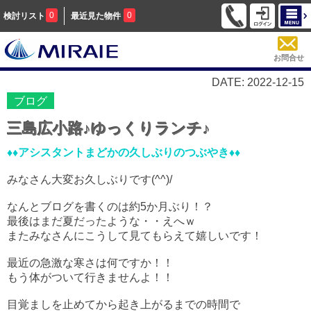
0
0
検討リスト
最近見た物件
お問合せ
DATE: 2022-12-15
ブログ
三島広小路♪ゆっくりランチ♪
♦♦
アシスタントまどかの久しぶりのつぶやき♦♦
みなさん大変お久しぶりです(^^)/
なんとブログを書くのは約5か月ぶり！？
最後はまだ夏だったような・・えへｗ
またみなさんにこうして見てもらえて嬉しいです！
最近の急激な寒さは何ですか！！
もう体がついて行きませんよ！！
目覚ましを止めてから起き上がるまでの時間で