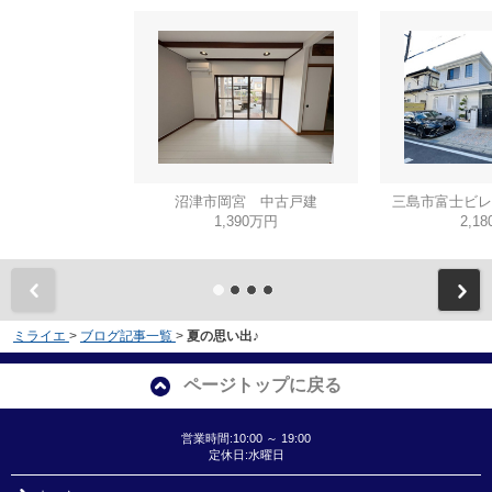
沼津市岡宮 中古戸建
三島市富士ビレ
1,390万円
2,1
ミライエ
>
ブログ記事一覧
>
夏の思い出♪
ページトップに戻る
営業時間:10:00 ～ 19:00
定休日:水曜日