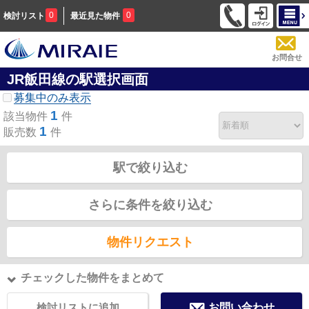
0
0
検討リスト
最近見た物件
お問合せ
JR飯田線の駅選択画面
募集中のみ表示
1
該当物件
件
1
販売数
件
駅で絞り込む
さらに条件を絞り込む
物件リクエスト
チェックした物件をまとめて
検討リストに追加
お問い合わせ