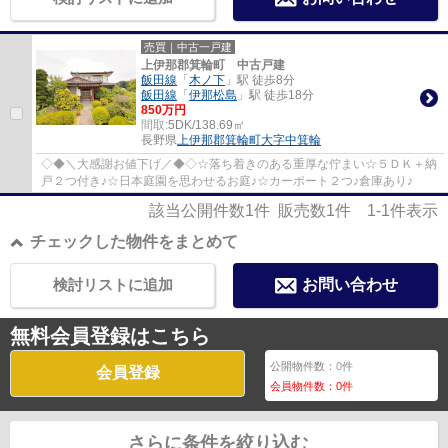
売買｜中古一戸建
上伊那郡箕輪町 中古戸建
飯田線
「
木ノ下
」駅 徒歩8分
飯田線
「
伊那松島
」駅 徒歩18分
850万円
間取:
5DK/138.69㎡
長野県
上伊那郡箕輪町
大字中箕輪
◇◆＼大感謝お値下げ／◆◇☆落ち着きのある重厚な佇まい☆５ＤＫ＋納
戸２つ付き♪☆日本庭園を思わせるお庭♪☆カーポート２つ♪倉庫あり♪
該当公開件数
1
件 販売数
1
件
1-1
件表示
チェックした物件をまとめて
検討リストに追加
お問い合わせ
無料会員登録はこちら
公開物件数：
0
件
会員登録
会員物件数：
0
件
さらに条件を絞り込む