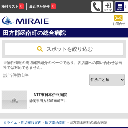
0
0
検討リスト
最近見た物件
お問合せ
田方郡函南町の総合病院
スポットを絞り込む
※物件情報の周辺施設紹介のページであり、各店舗への問い合わせは当
社では対応できません。
該当件数
1
件
NTT東日本伊豆病院
静岡県田方郡函南町平井
-
ミライエ
>
周辺施設案内
>
田方郡函南町
>
田方郡函南町の総合病院