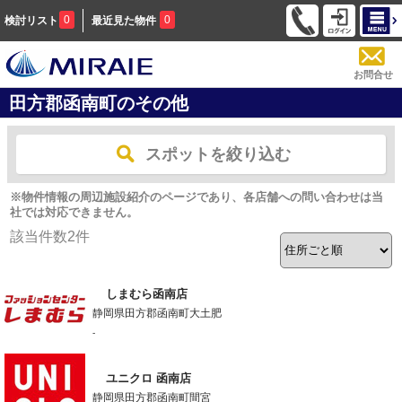
0
0
検討リスト
最近見た物件
お問合せ
田方郡函南町のその他
スポットを絞り込む
※物件情報の周辺施設紹介のページであり、各店舗への問い合わせは当
社では対応できません。
該当件数
2
件
しまむら函南店
静岡県田方郡函南町大土肥
-
ユニクロ 函南店
静岡県田方郡函南町間宮