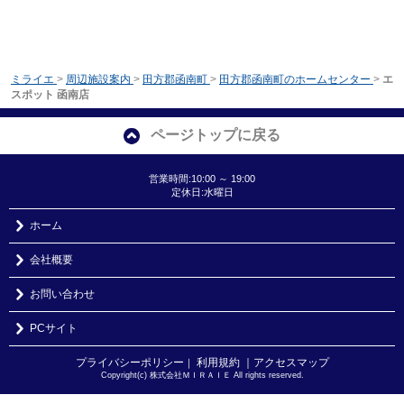
ミライエ
>
周辺施設案内
>
田方郡函南町
>
田方郡函南町のホームセンター
>
エ
スポット 函南店
ページトップに戻る
営業時間:10:00 ～ 19:00
定休日:水曜日
ホーム
会社概要
お問い合わせ
PCサイト
プライバシーポリシー
利用規約
｜アクセスマップ
｜
Copyright(c) 株式会社ＭＩＲＡＩＥ All rights reserved.