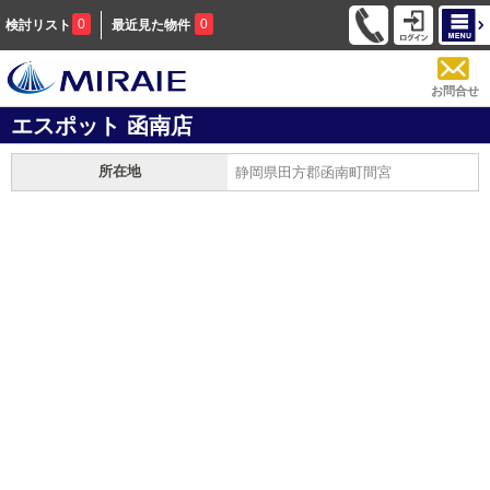
0
0
検討リスト
最近見た物件
お問合せ
エスポット 函南店
所在地
静岡県田方郡函南町間宮