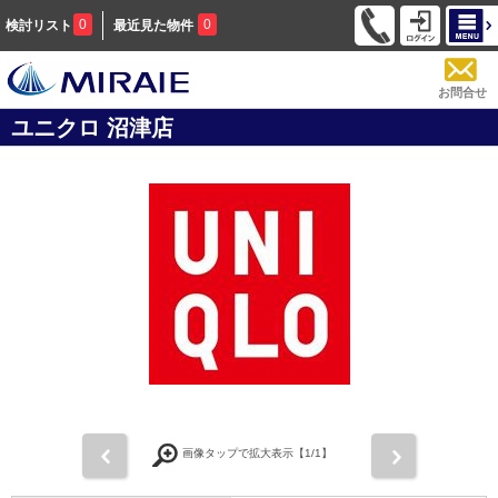
0
0
検討リスト
最近見た物件
お問合せ
ユニクロ 沼津店
前
次
画像タップで拡大表示【
1
/1】