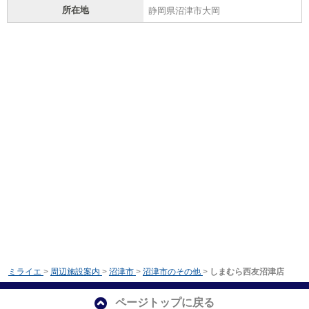
所在地
静岡県沼津市大岡
ミライエ
>
周辺施設案内
>
沼津市
>
沼津市のその他
>
しまむら西友沼津店
ページトップに戻る