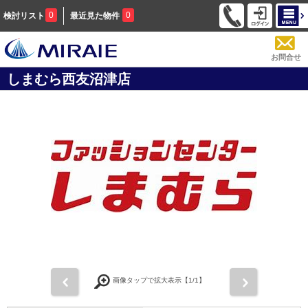
0
0
検討リスト
最近見た物件
お問合せ
しまむら西友沼津店
前
次
画像タップで拡大表示【
1
/1】