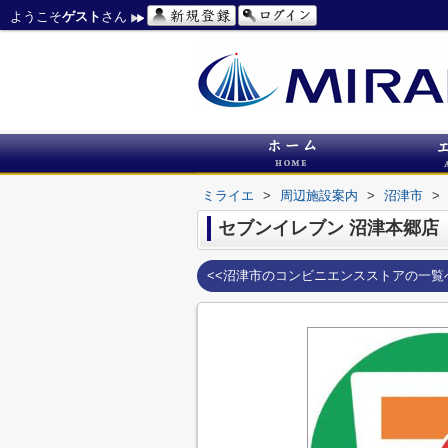
ようこそ
ゲスト
さん
ミライエ
>
周辺施設案内
>
沼津市
>
セブンイレブン 沼津本郷店
<<沼津市のコンビニエンスストアの一覧