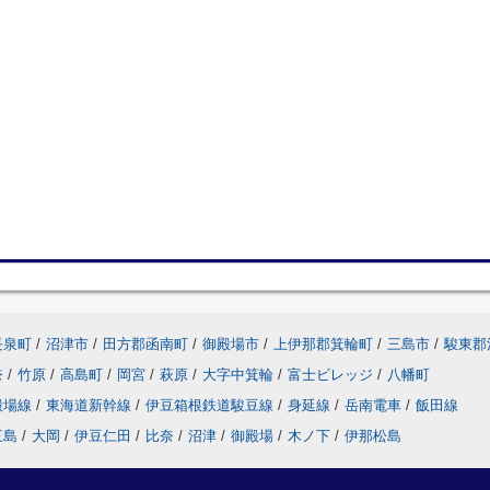
長泉町
/
沼津市
/
田方郡函南町
/
御殿場市
/
上伊那郡箕輪町
/
三島市
/
駿東郡
奈
/
竹原
/
高島町
/
岡宮
/
萩原
/
大字中箕輪
/
富士ビレッジ
/
八幡町
殿場線
/
東海道新幹線
/
伊豆箱根鉄道駿豆線
/
身延線
/
岳南電車
/
飯田線
三島
/
大岡
/
伊豆仁田
/
比奈
/
沼津
/
御殿場
/
木ノ下
/
伊那松島