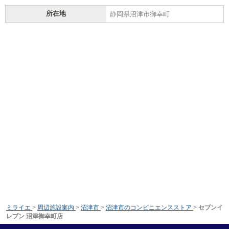
所在地
静岡県沼津市御幸町
ミライエ
>
周辺施設案内
>
沼津市
>
沼津市のコンビニエンスストア
>
セブンイ
レブン 沼津御幸町店