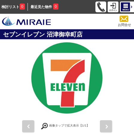
0
0
検討リスト
最近見た物件
お問合せ
セブンイレブン 沼津御幸町店
前
次
画像タップで拡大表示【
1
/1】