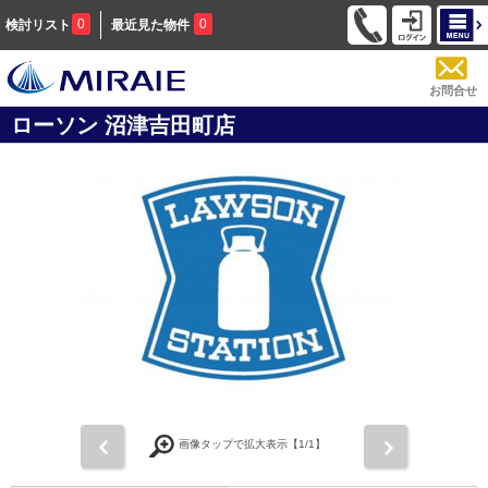
0
0
検討リスト
最近見た物件
お問合せ
ローソン 沼津吉田町店
前
次
画像タップで拡大表示【
1
/1】