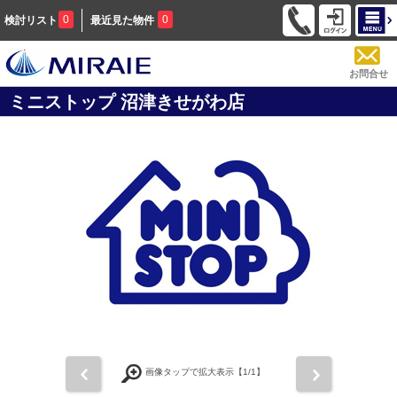
0
0
検討リスト
最近見た物件
お問合せ
ミニストップ 沼津きせがわ店
前
次
画像タップで拡大表示【
1
/1】