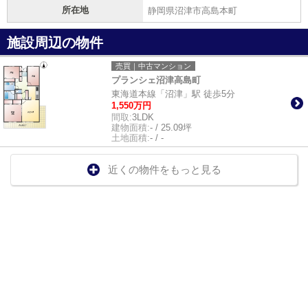
所在地
静岡県沼津市高島本町
施設周辺の物件
売買｜中古マンション
プランシェ沼津高島町
東海道本線「沼津」駅 徒歩5分
1,550万円
間取:
3LDK
建物面積:
- / 25.09坪
土地面積:
- / -
近くの物件をもっと見る