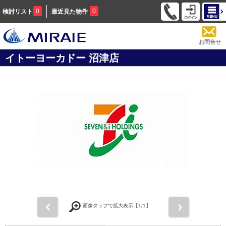
0
0
検討リスト
最近見た物件
お問合せ
イトーヨーカドー 沼津店
前
次
画像タップで拡大表示【
1
/1】