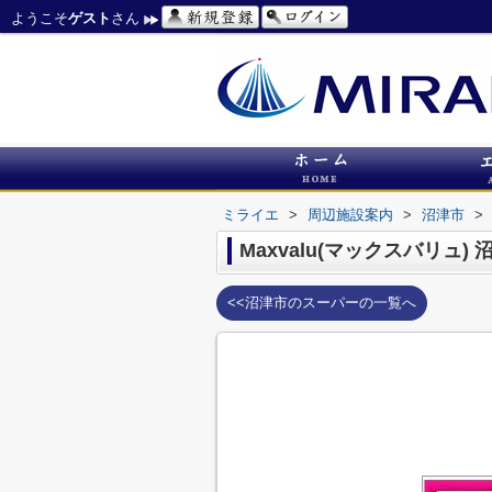
ようこそ
ゲスト
さん
ミライエ
>
周辺施設案内
>
沼津市
>
Maxvalu(マックスバリュ)
<<沼津市のスーパーの一覧へ