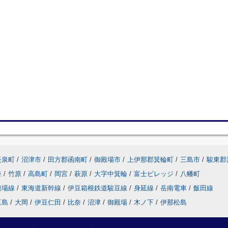
長泉町
/
沼津市
/
田方郡函南町
/
御殿場市
/
上伊那郡箕輪町
/
三島市
/
駿東郡
奈
/
竹原
/
高島町
/
岡宮
/
萩原
/
大字中箕輪
/
富士ビレッジ
/
八幡町
殿場線
/
東海道新幹線
/
伊豆箱根鉄道駿豆線
/
身延線
/
岳南電車
/
飯田線
三島
/
大岡
/
伊豆仁田
/
比奈
/
沼津
/
御殿場
/
木ノ下
/
伊那松島