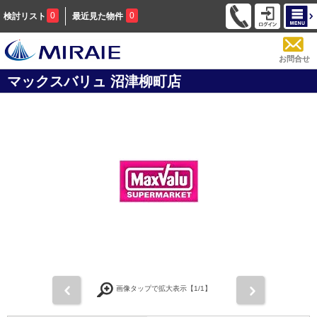
0
0
検討リスト
最近見た物件
お問合せ
マックスバリュ 沼津柳町店
前
次
画像タップで拡大表示【
1
/1】