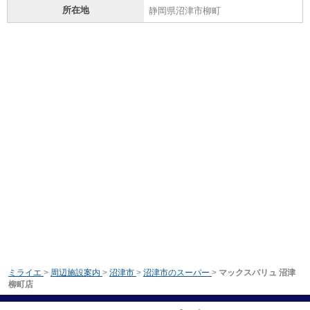
所在地
静岡県沼津市柳町
ミライエ
>
周辺施設案内
>
沼津市
>
沼津市のスーパー
>
マックスバリュ 沼津
柳町店